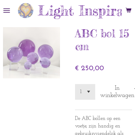
Light Inspirat
Ga
direct
naar
de
ABC bol 15
hoofdinhoud
cm
€ 250,00
In
winkelwagen
De ABC bollen op een
voetje, zijn handig en
gebruiksvriendelijk als