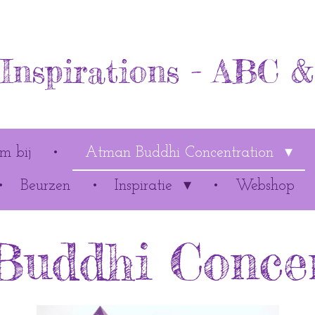
Inspirations - ABC 
m bij
Atman Buddhi Concentration
Beurzen
Inspiratie
Webshop
Buddhi Concen