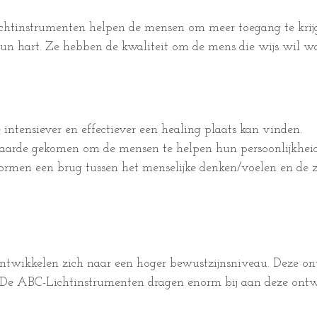
htinstrumenten helpen de mensen om meer toegang te krijg
 hun hart. Ze hebben de kwaliteit om de mens die wijs wil w
 intensiever en effectiever een healing plaats kan vinden.
aarde gekomen om de mensen te helpen hun persoonlijkheid
ormen een brug tussen het menselijke denken/voelen en de 
 ontwikkelen zich naar een hoger bewustzijnsniveau. Deze ont
. De ABC-Lichtinstrumenten dragen enorm bij aan deze ontw