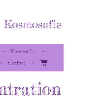
& Kosmosofie
Kosmosofie
Contact
tration